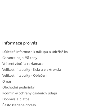
Z
á
p
a
Informace pro vás
t
Důležité informace k nákupu a údržbě kol
í
Garance nejnižší ceny
Vrácení zboží a reklamace
Velikostní tabulky - Kola a elektrokola
Velikostní tabulky - Oblečení
O nás
Obchodní podmínky
Podmínky ochrany osobních údajů
Doprava a platba
Často kladené dotazy