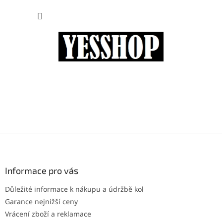
Přejít
NÁKUP
na
obsah
KOŠÍK
Z
á
p
a
Informace pro vás
t
Důležité informace k nákupu a údržbě kol
í
Garance nejnižší ceny
Vrácení zboží a reklamace