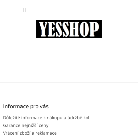
Přejít
NÁKUP
na
obsah
KOŠÍK
Z
á
p
a
Informace pro vás
t
Důležité informace k nákupu a údržbě kol
í
Garance nejnižší ceny
Vrácení zboží a reklamace