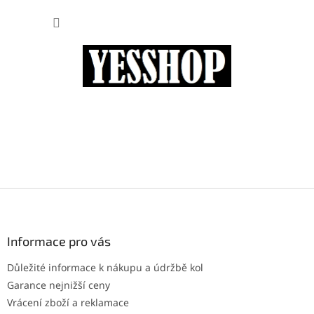
Přejít
NÁKUP
na
obsah
KOŠÍK
Z
á
p
a
Informace pro vás
t
Důležité informace k nákupu a údržbě kol
í
Garance nejnižší ceny
Vrácení zboží a reklamace