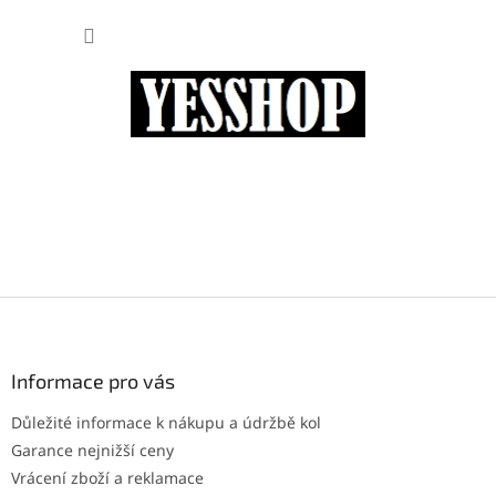
Přejít
NÁKUP
na
obsah
KOŠÍK
Z
á
p
a
Informace pro vás
t
Důležité informace k nákupu a údržbě kol
í
Garance nejnižší ceny
Vrácení zboží a reklamace