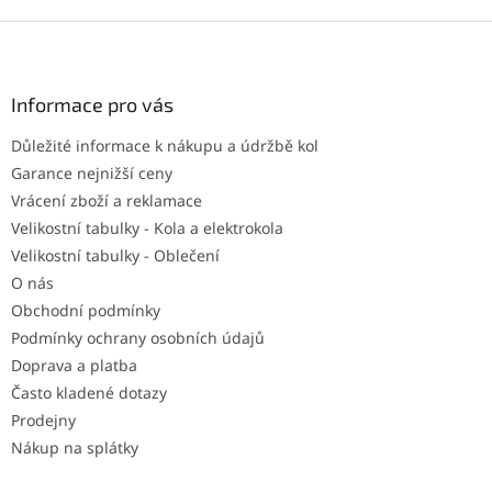
Z
á
p
a
Informace pro vás
t
Důležité informace k nákupu a údržbě kol
í
Garance nejnižší ceny
Vrácení zboží a reklamace
Velikostní tabulky - Kola a elektrokola
Velikostní tabulky - Oblečení
O nás
Obchodní podmínky
Podmínky ochrany osobních údajů
Doprava a platba
Často kladené dotazy
Prodejny
Nákup na splátky