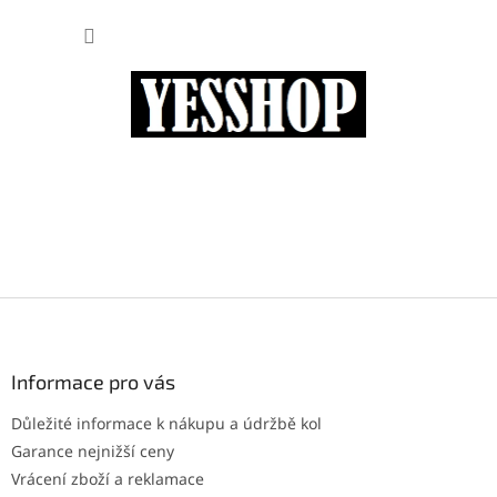
Přejít
NÁKUP
na
obsah
KOŠÍK
Z
á
p
a
Informace pro vás
t
Důležité informace k nákupu a údržbě kol
í
Garance nejnižší ceny
Vrácení zboží a reklamace