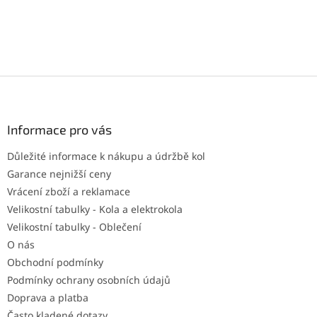
Z
á
p
a
Informace pro vás
t
Důležité informace k nákupu a údržbě kol
í
Garance nejnižší ceny
Vrácení zboží a reklamace
Velikostní tabulky - Kola a elektrokola
Velikostní tabulky - Oblečení
O nás
Obchodní podmínky
Podmínky ochrany osobních údajů
Doprava a platba
Často kladené dotazy