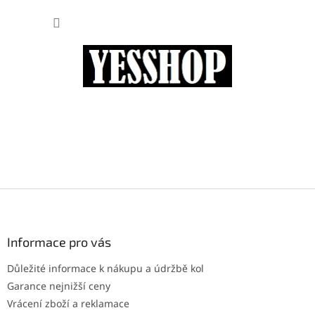
Přejít
NÁKUP
na
obsah
KOŠÍK
Z
á
p
a
Informace pro vás
t
Důležité informace k nákupu a údržbě kol
í
Garance nejnižší ceny
Vrácení zboží a reklamace