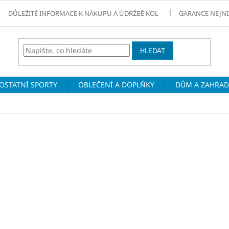
DŮLEŽITÉ INFORMACE K NÁKUPU A ÚDRŽBĚ KOL
GARANCE NEJNI
HLEDAT
OSTATNÍ SPORTY
OBLEČENÍ A DOPLŇKY
DŮM A ZAHRA