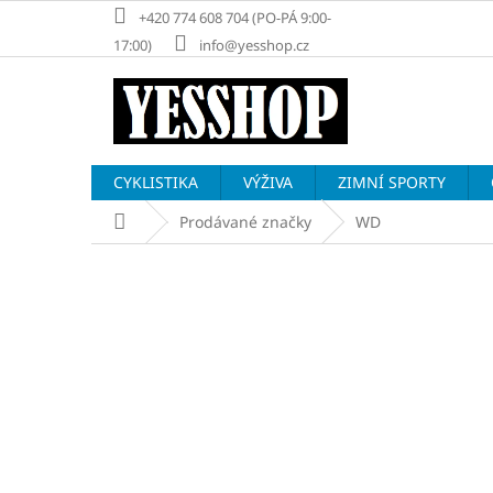
Přejít
+420 774 608 704 (PO-PÁ 9:00-
na
17:00)
info@yesshop.cz
obsah
CYKLISTIKA
VÝŽIVA
ZIMNÍ SPORTY
Domů
Prodávané značky
WD