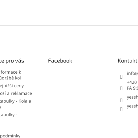
e pro vás
Facebook
Kontakt
nformace k
info
údržbě kol
+420 
jnižší ceny
PÁ 9:
oží a reklamace
yessh
tabulky - Kola a
yessh
a
tabulky -
 podmínky