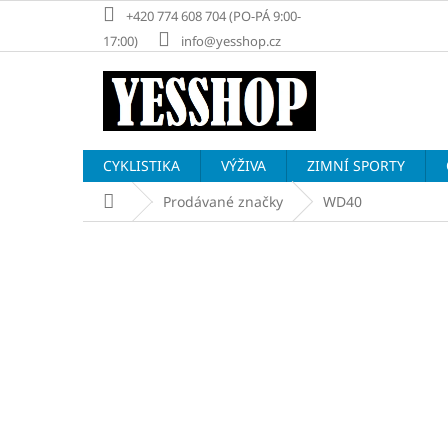
Přejít
+420 774 608 704 (PO-PÁ 9:00-
na
17:00)
info@yesshop.cz
obsah
CYKLISTIKA
VÝŽIVA
ZIMNÍ SPORTY
Domů
Prodávané značky
WD40