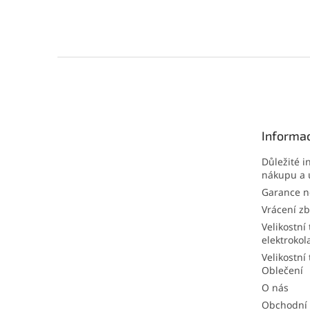
Z
á
p
a
t
Informac
í
Důležité i
nákupu a 
Garance ne
Vrácení zb
Velikostní 
elektrokol
Velikostní 
Oblečení
O nás
Obchodní