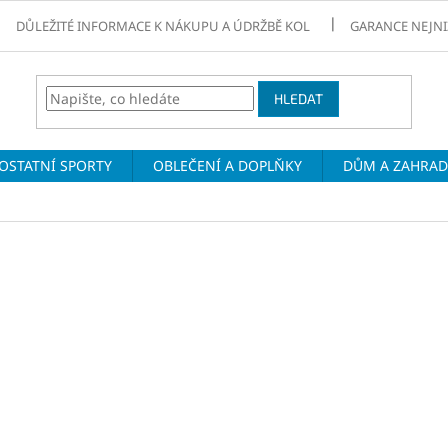
DŮLEŽITÉ INFORMACE K NÁKUPU A ÚDRŽBĚ KOL
GARANCE NEJNI
HLEDAT
OSTATNÍ SPORTY
OBLEČENÍ A DOPLŇKY
DŮM A ZAHRA