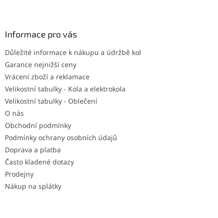
Z
á
p
a
Informace pro vás
t
Důležité informace k nákupu a údržbě kol
í
Garance nejnižší ceny
Vrácení zboží a reklamace
Velikostní tabulky - Kola a elektrokola
Velikostní tabulky - Oblečení
O nás
Obchodní podmínky
Podmínky ochrany osobních údajů
Doprava a platba
Často kladené dotazy
Prodejny
Nákup na splátky