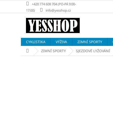
Přejít
+420 774 608 704 (PO-PÁ 9:00-
na
17:00)
info@yesshop.cz
obsah
CYKLISTIKA
VÝŽIVA
ZIMNÍ SPORTY
Domů
ZIMNÍ SPORTY
SJEZDOVÉ LYŽOVÁNÍ