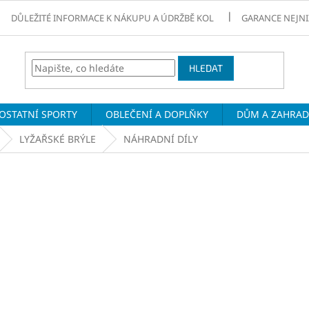
DŮLEŽITÉ INFORMACE K NÁKUPU A ÚDRŽBĚ KOL
GARANCE NEJNI
HLEDAT
OSTATNÍ SPORTY
OBLEČENÍ A DOPLŇKY
DŮM A ZAHRA
LYŽAŘSKÉ BRÝLE
NÁHRADNÍ DÍLY