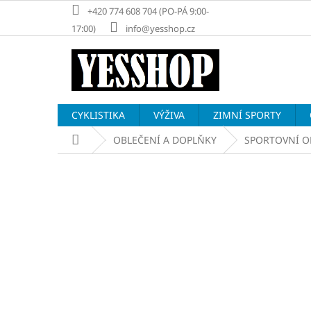
Přejít
+420 774 608 704 (PO-PÁ 9:00-
na
17:00)
info@yesshop.cz
obsah
CYKLISTIKA
VÝŽIVA
ZIMNÍ SPORTY
Domů
OBLEČENÍ A DOPLŇKY
SPORTOVNÍ O