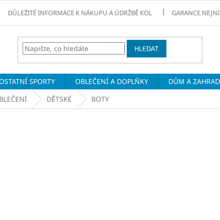
DŮLEŽITÉ INFORMACE K NÁKUPU A ÚDRŽBĚ KOL
GARANCE NEJNI
HLEDAT
OSTATNÍ SPORTY
OBLEČENÍ A DOPLŇKY
DŮM A ZAHRA
BLEČENÍ
DĚTSKÉ
BOTY