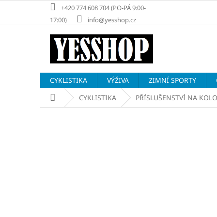
Přejít
+420 774 608 704 (PO-PÁ 9:00-
na
17:00)
info@yesshop.cz
obsah
CYKLISTIKA
VÝŽIVA
ZIMNÍ SPORTY
Domů
CYKLISTIKA
PŘÍSLUŠENSTVÍ NA KOL