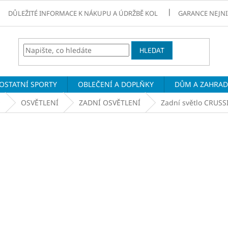
DŮLEŽITÉ INFORMACE K NÁKUPU A ÚDRŽBĚ KOL
GARANCE NEJNI
HLEDAT
OSTATNÍ SPORTY
OBLEČENÍ A DOPLŇKY
DŮM A ZAHRA
O
OSVĚTLENÍ
ZADNÍ OSVĚTLENÍ
Zadní světlo CRUSS