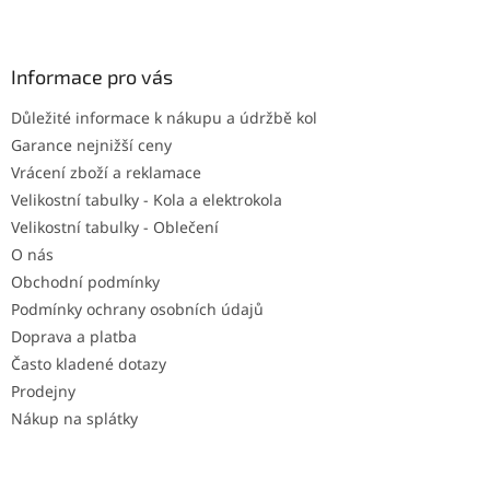
Z
á
p
a
Informace pro vás
t
Důležité informace k nákupu a údržbě kol
í
Garance nejnižší ceny
Vrácení zboží a reklamace
Velikostní tabulky - Kola a elektrokola
Velikostní tabulky - Oblečení
O nás
Obchodní podmínky
Podmínky ochrany osobních údajů
Doprava a platba
Často kladené dotazy
Prodejny
Nákup na splátky