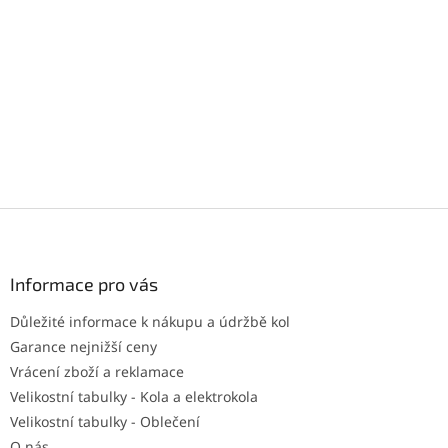
Z
á
p
a
Informace pro vás
t
Důležité informace k nákupu a údržbě kol
í
Garance nejnižší ceny
Vrácení zboží a reklamace
Velikostní tabulky - Kola a elektrokola
Velikostní tabulky - Oblečení
O nás