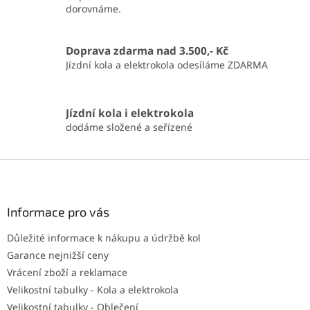
dorovnáme.
Doprava zdarma nad 3.500,- Kč
Jízdní kola a elektrokola odesíláme ZDARMA
Jízdní kola i elektrokola
dodáme složené a seřízené
Z
á
p
a
Informace pro vás
t
Důležité informace k nákupu a údržbě kol
í
Garance nejnižší ceny
Vrácení zboží a reklamace
Velikostní tabulky - Kola a elektrokola
Velikostní tabulky - Oblečení