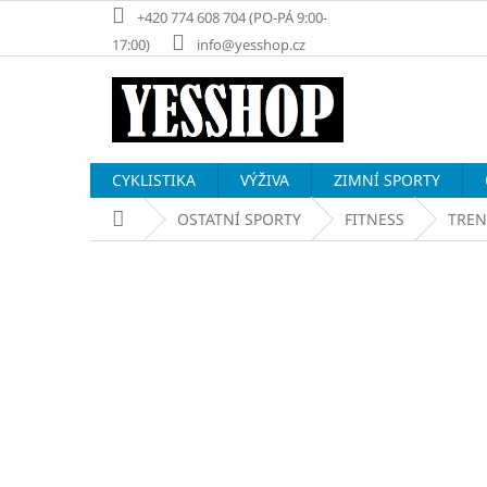
Přejít
+420 774 608 704 (PO-PÁ 9:00-
na
17:00)
info@yesshop.cz
obsah
CYKLISTIKA
VÝŽIVA
ZIMNÍ SPORTY
Domů
OSTATNÍ SPORTY
FITNESS
TREN