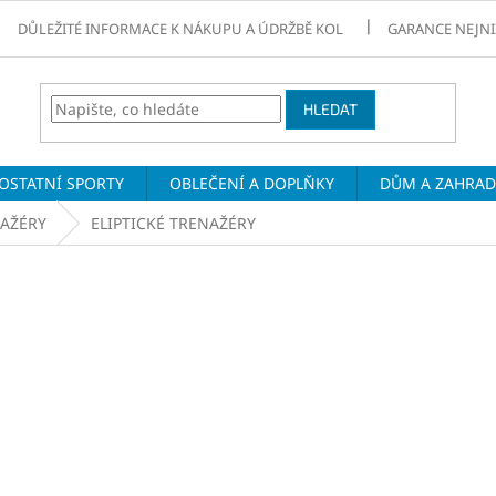
DŮLEŽITÉ INFORMACE K NÁKUPU A ÚDRŽBĚ KOL
GARANCE NEJNI
HLEDAT
OSTATNÍ SPORTY
OBLEČENÍ A DOPLŇKY
DŮM A ZAHRA
AŽÉRY
ELIPTICKÉ TRENAŽÉRY