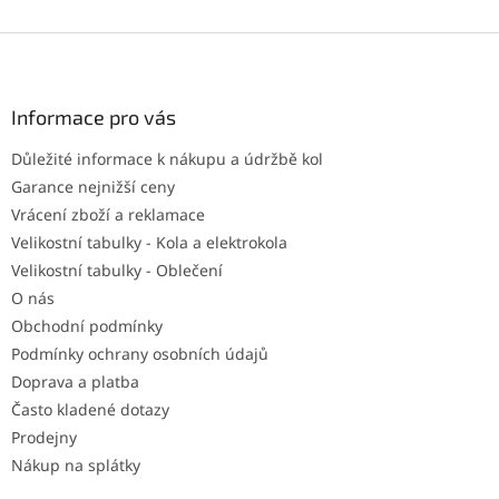
Z
á
p
a
Informace pro vás
t
Důležité informace k nákupu a údržbě kol
í
Garance nejnižší ceny
Vrácení zboží a reklamace
Velikostní tabulky - Kola a elektrokola
Velikostní tabulky - Oblečení
O nás
Obchodní podmínky
Podmínky ochrany osobních údajů
Doprava a platba
Často kladené dotazy
Prodejny
Nákup na splátky