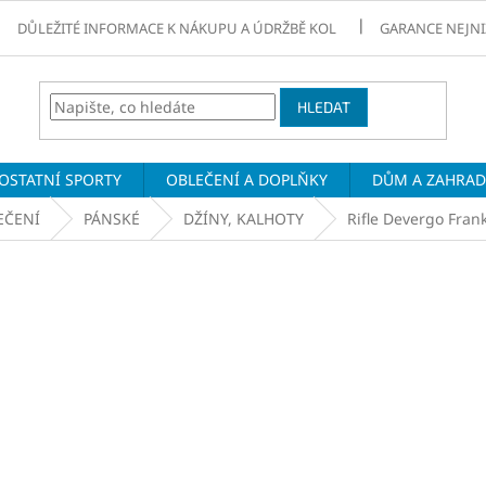
DŮLEŽITÉ INFORMACE K NÁKUPU A ÚDRŽBĚ KOL
GARANCE NEJNI
HLEDAT
OSTATNÍ SPORTY
OBLEČENÍ A DOPLŇKY
DŮM A ZAHRA
EČENÍ
PÁNSKÉ
DŽÍNY, KALHOTY
Rifle Devergo Fran