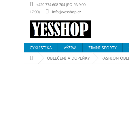
Přejít
+420 774 608 704 (PO-PÁ 9:00-
na
17:00)
info@yesshop.cz
obsah
CYKLISTIKA
VÝŽIVA
ZIMNÍ SPORTY
Domů
OBLEČENÍ A DOPLŇKY
FASHION OBL