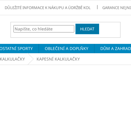
DŮLEŽITÉ INFORMACE K NÁKUPU A ÚDRŽBĚ KOL
GARANCE NEJNI
HLEDAT
OSTATNÍ SPORTY
OBLEČENÍ A DOPLŇKY
DŮM A ZAHRA
KALKULAČKY
KAPESNÍ KALKULAČKY