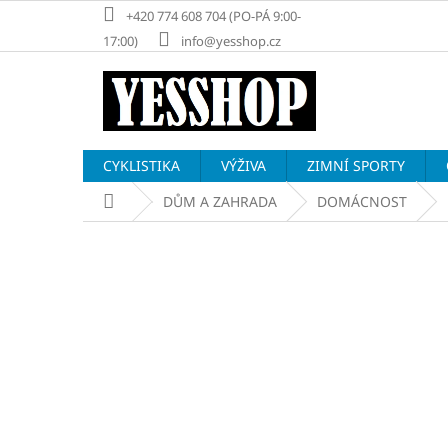
Přejít
+420 774 608 704 (PO-PÁ 9:00-
na
17:00)
info@yesshop.cz
obsah
CYKLISTIKA
VÝŽIVA
ZIMNÍ SPORTY
Domů
DŮM A ZAHRADA
DOMÁCNOST