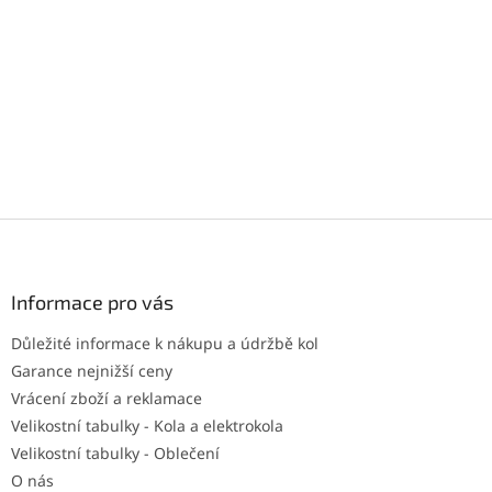
Z
á
p
a
Informace pro vás
t
Důležité informace k nákupu a údržbě kol
í
Garance nejnižší ceny
Vrácení zboží a reklamace
Velikostní tabulky - Kola a elektrokola
Velikostní tabulky - Oblečení
O nás