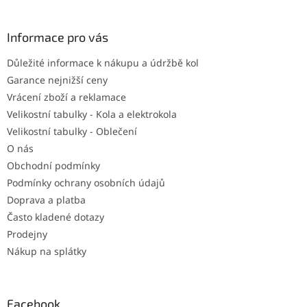
á
p
a
Informace pro vás
t
Důležité informace k nákupu a údržbě kol
í
Garance nejnižší ceny
Vrácení zboží a reklamace
Velikostní tabulky - Kola a elektrokola
Velikostní tabulky - Oblečení
O nás
Obchodní podmínky
Podmínky ochrany osobních údajů
Doprava a platba
Často kladené dotazy
Prodejny
Nákup na splátky
Facebook