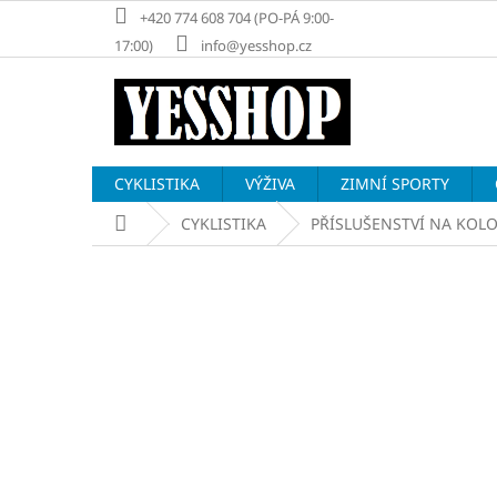
Přejít
+420 774 608 704 (PO-PÁ 9:00-
na
17:00)
info@yesshop.cz
obsah
CYKLISTIKA
VÝŽIVA
ZIMNÍ SPORTY
Domů
CYKLISTIKA
PŘÍSLUŠENSTVÍ NA KOL