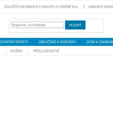
DŮLEŽITÉ INFORMACE K NÁKUPU A ÚDRŽBĚ KOL
GARANCE NEJNI
HLEDAT
OSTATNÍ SPORTY
OBLEČENÍ A DOPLŇKY
DŮM A ZAHRA
O
KOŠÍKY
PŘÍSLUŠENSTVÍ