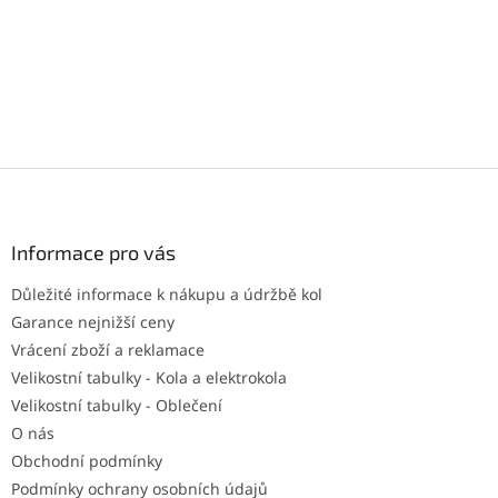
Z
á
p
a
Informace pro vás
t
Důležité informace k nákupu a údržbě kol
í
Garance nejnižší ceny
Vrácení zboží a reklamace
Velikostní tabulky - Kola a elektrokola
Velikostní tabulky - Oblečení
O nás
Obchodní podmínky
Podmínky ochrany osobních údajů