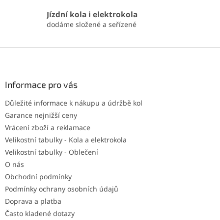
Jízdní kola i elektrokola
dodáme složené a seřízené
Z
á
p
a
Informace pro vás
t
Důležité informace k nákupu a údržbě kol
í
Garance nejnižší ceny
Vrácení zboží a reklamace
Velikostní tabulky - Kola a elektrokola
Velikostní tabulky - Oblečení
O nás
Obchodní podmínky
Podmínky ochrany osobních údajů
Doprava a platba
Často kladené dotazy