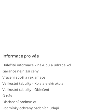
Z
á
p
a
Informace pro vás
t
Důležité informace k nákupu a údržbě kol
í
Garance nejnižší ceny
Vrácení zboží a reklamace
Velikostní tabulky - Kola a elektrokola
Velikostní tabulky - Oblečení
O nás
Obchodní podmínky
Podmínky ochrany osobních údajů