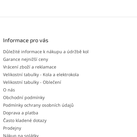
Z
á
p
a
Informace pro vás
t
Důležité informace k nákupu a údržbě kol
í
Garance nejnižší ceny
Vrácení zboží a reklamace
Velikostní tabulky - Kola a elektrokola
Velikostní tabulky - Oblečení
O nás
Obchodní podmínky
Podmínky ochrany osobních údajů
Doprava a platba
Často kladené dotazy
Prodejny
Nákup na splátky