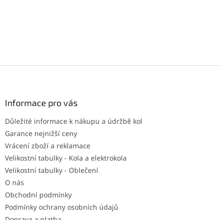
Z
á
p
a
Informace pro vás
t
Důležité informace k nákupu a údržbě kol
í
Garance nejnižší ceny
Vrácení zboží a reklamace
Velikostní tabulky - Kola a elektrokola
Velikostní tabulky - Oblečení
O nás
Obchodní podmínky
Podmínky ochrany osobních údajů
Doprava a platba