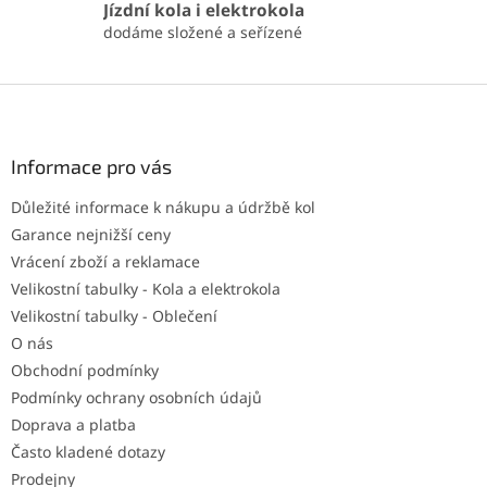
Jízdní kola i elektrokola
dodáme složené a seřízené
Z
á
p
a
Informace pro vás
t
Důležité informace k nákupu a údržbě kol
í
Garance nejnižší ceny
Vrácení zboží a reklamace
Velikostní tabulky - Kola a elektrokola
Velikostní tabulky - Oblečení
O nás
Obchodní podmínky
Podmínky ochrany osobních údajů
Doprava a platba
Často kladené dotazy
Prodejny