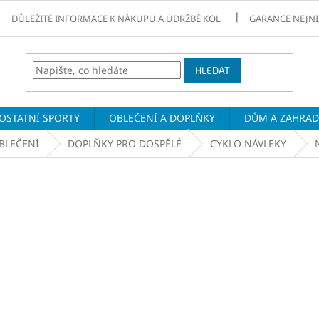
DŮLEŽITÉ INFORMACE K NÁKUPU A ÚDRŽBĚ KOL
GARANCE NEJNI
HLEDAT
OSTATNÍ SPORTY
OBLEČENÍ A DOPLŇKY
DŮM A ZAHRA
BLEČENÍ
DOPLŇKY PRO DOSPĚLÉ
CYKLO NÁVLEKY