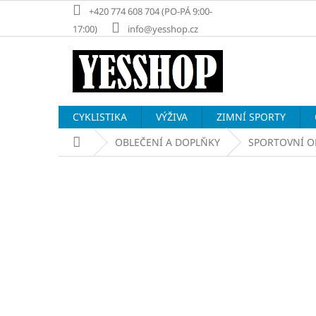
Přejít
+420 774 608 704 (PO-PÁ 9:00-
na
17:00)
info@yesshop.cz
obsah
CYKLISTIKA
VÝŽIVA
ZIMNÍ SPORTY
Domů
OBLEČENÍ A DOPLŇKY
SPORTOVNÍ O