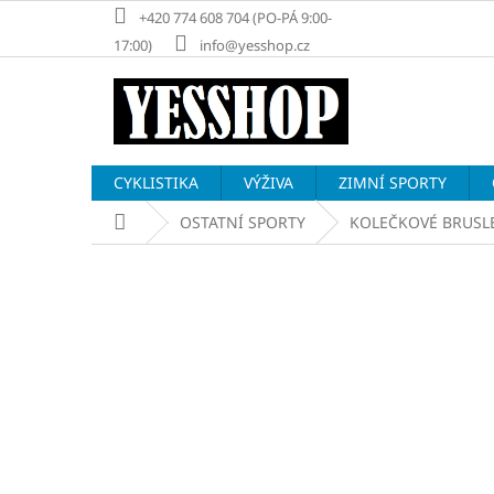
Přejít
+420 774 608 704 (PO-PÁ 9:00-
na
17:00)
info@yesshop.cz
obsah
CYKLISTIKA
VÝŽIVA
ZIMNÍ SPORTY
Domů
OSTATNÍ SPORTY
KOLEČKOVÉ BRUSL