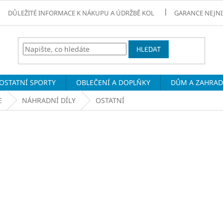
DŮLEŽITÉ INFORMACE K NÁKUPU A ÚDRŽBĚ KOL
GARANCE NEJNI
HLEDAT
OSTATNÍ SPORTY
OBLEČENÍ A DOPLŇKY
DŮM A ZAHRA
E
NÁHRADNÍ DÍLY
OSTATNÍ