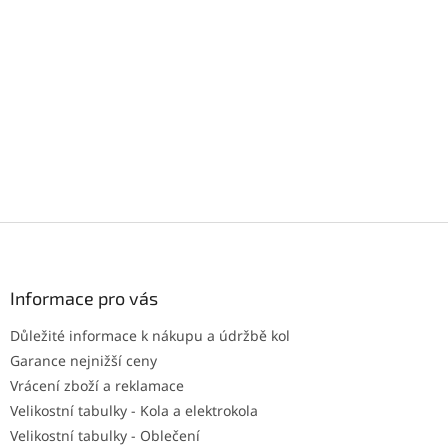
Z
á
p
a
Informace pro vás
t
Důležité informace k nákupu a údržbě kol
í
Garance nejnižší ceny
Vrácení zboží a reklamace
Velikostní tabulky - Kola a elektrokola
Velikostní tabulky - Oblečení