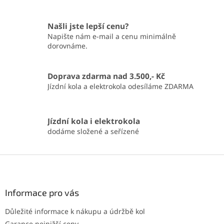
Našli jste lepší cenu?
Napište nám e-mail a cenu minimálně
dorovnáme.
Doprava zdarma nad 3.500,- Kč
Jízdní kola a elektrokola odesíláme ZDARMA
Jízdní kola i elektrokola
dodáme složené a seřízené
Z
á
p
a
Informace pro vás
t
Důležité informace k nákupu a údržbě kol
í
Garance nejnižší ceny