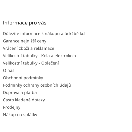
Z
á
p
a
Informace pro vás
t
Důležité informace k nákupu a údržbě kol
í
Garance nejnižší ceny
Vrácení zboží a reklamace
Velikostní tabulky - Kola a elektrokola
Velikostní tabulky - Oblečení
O nás
Obchodní podmínky
Podmínky ochrany osobních údajů
Doprava a platba
Často kladené dotazy
Prodejny
Nákup na splátky