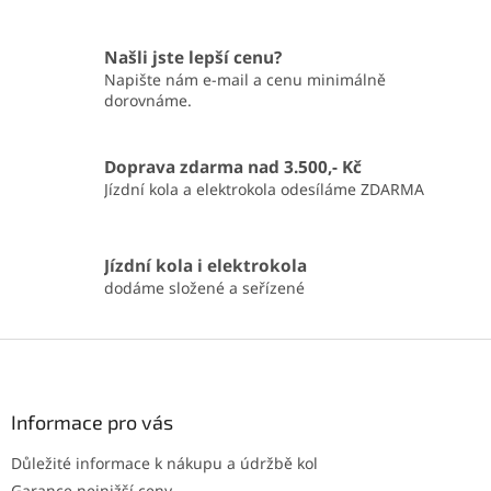
Našli jste lepší cenu?
Napište nám e-mail a cenu minimálně
dorovnáme.
Doprava zdarma nad 3.500,- Kč
Jízdní kola a elektrokola odesíláme ZDARMA
Jízdní kola i elektrokola
dodáme složené a seřízené
Z
á
p
a
Informace pro vás
t
Důležité informace k nákupu a údržbě kol
í
Garance nejnižší ceny