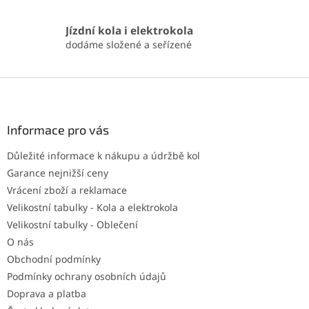
Jízdní kola i elektrokola
dodáme složené a seřízené
Z
á
p
a
Informace pro vás
t
Důležité informace k nákupu a údržbě kol
í
Garance nejnižší ceny
Vrácení zboží a reklamace
Velikostní tabulky - Kola a elektrokola
Velikostní tabulky - Oblečení
O nás
Obchodní podmínky
Podmínky ochrany osobních údajů
Doprava a platba