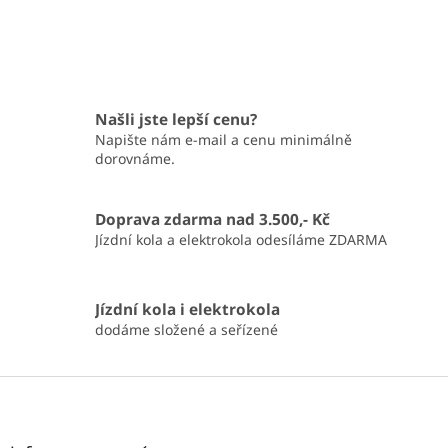
Našli jste lepší cenu?
Napište nám e-mail a cenu minimálně
dorovnáme.
Doprava zdarma nad 3.500,- Kč
Jízdní kola a elektrokola odesíláme ZDARMA
Jízdní kola i elektrokola
dodáme složené a seřízené
Z
á
p