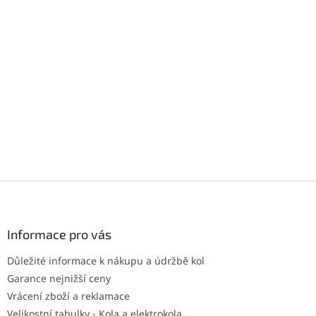
Z
á
p
a
Informace pro vás
t
Důležité informace k nákupu a údržbě kol
í
Garance nejnižší ceny
Vrácení zboží a reklamace
Velikostní tabulky - Kola a elektrokola