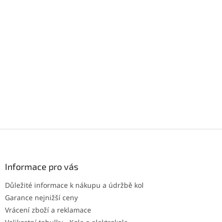
Z
á
p
a
Informace pro vás
t
Důležité informace k nákupu a údržbě kol
í
Garance nejnižší ceny
Vrácení zboží a reklamace