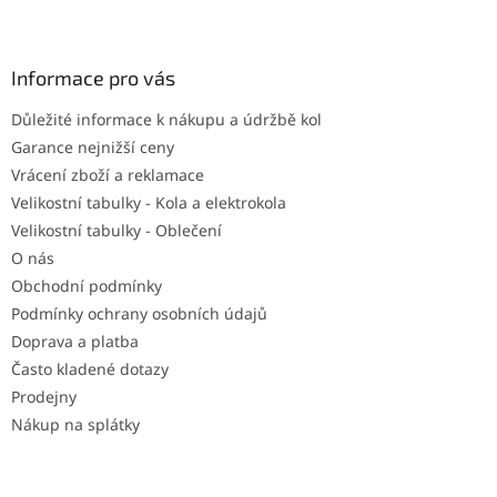
Z
á
p
a
Informace pro vás
t
Důležité informace k nákupu a údržbě kol
í
Garance nejnižší ceny
Vrácení zboží a reklamace
Velikostní tabulky - Kola a elektrokola
Velikostní tabulky - Oblečení
O nás
Obchodní podmínky
Podmínky ochrany osobních údajů
Doprava a platba
Často kladené dotazy
Prodejny
Nákup na splátky