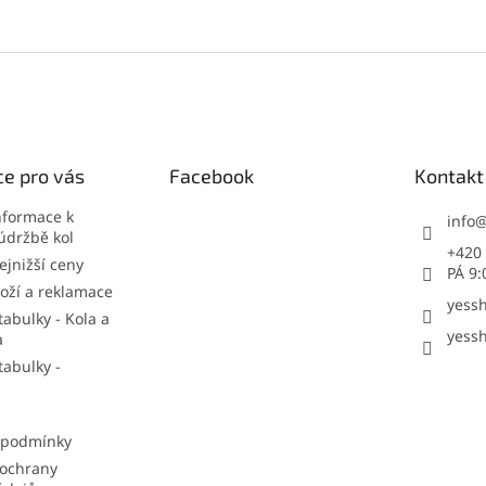
e pro vás
Facebook
Kontakt
nformace k
info
údržbě kol
+420 
jnižší ceny
PÁ 9:
oží a reklamace
yessh
tabulky - Kola a
yessh
a
tabulky -
 podmínky
ochrany