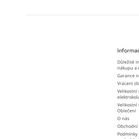
Z
á
p
a
t
Informac
í
Důležité i
nákupu a 
Garance ne
Vrácení zb
Velikostní 
elektrokol
Velikostní 
Oblečení
O nás
Obchodní
Podmínky 