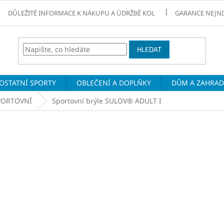
DŮLEŽITÉ INFORMACE K NÁKUPU A ÚDRŽBĚ KOL
GARANCE NEJNI
HLEDAT
OSTATNÍ SPORTY
OBLEČENÍ A DOPLŇKY
DŮM A ZAHRA
PORTOVNÍ
Sportovní brýle SULOV® ADULT I