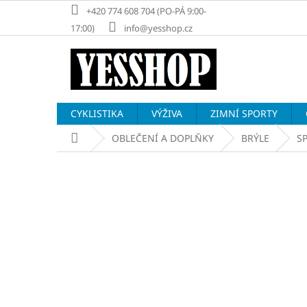
Přejít
+420 774 608 704 (PO-PÁ 9:00-
na
17:00)
info@yesshop.cz
obsah
CYKLISTIKA
VÝŽIVA
ZIMNÍ SPORTY
Domů
OBLEČENÍ A DOPLŇKY
BRÝLE
S