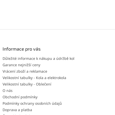
Z
á
p
a
Informace pro vás
t
Důležité informace k nákupu a údržbě kol
í
Garance nejnižší ceny
Vrácení zboží a reklamace
Velikostní tabulky - Kola a elektrokola
Velikostní tabulky - Oblečení
O nás
Obchodní podmínky
Podmínky ochrany osobních údajů
Doprava a platba