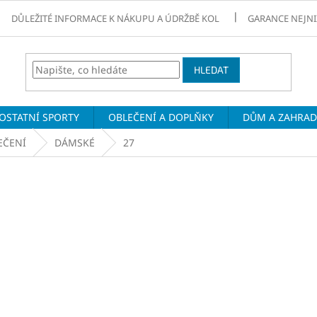
DŮLEŽITÉ INFORMACE K NÁKUPU A ÚDRŽBĚ KOL
GARANCE NEJNI
HLEDAT
OSTATNÍ SPORTY
OBLEČENÍ A DOPLŇKY
DŮM A ZAHRA
EČENÍ
DÁMSKÉ
27