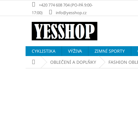
Přejít
+420 774 608 704 (PO-PÁ 9:00-
na
17:00)
info@yesshop.cz
obsah
CYKLISTIKA
VÝŽIVA
ZIMNÍ SPORTY
Domů
OBLEČENÍ A DOPLŇKY
FASHION OBL