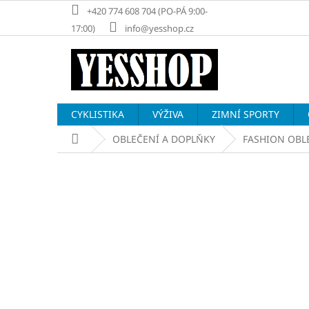
Přejít
+420 774 608 704 (PO-PÁ 9:00-
na
17:00)
info@yesshop.cz
obsah
CYKLISTIKA
VÝŽIVA
ZIMNÍ SPORTY
Domů
OBLEČENÍ A DOPLŇKY
FASHION OBL