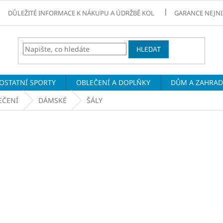
DŮLEŽITÉ INFORMACE K NÁKUPU A ÚDRŽBĚ KOL
GARANCE NEJNI
HLEDAT
OSTATNÍ SPORTY
OBLEČENÍ A DOPLŇKY
DŮM A ZAHRA
EČENÍ
DÁMSKÉ
ŠÁLY