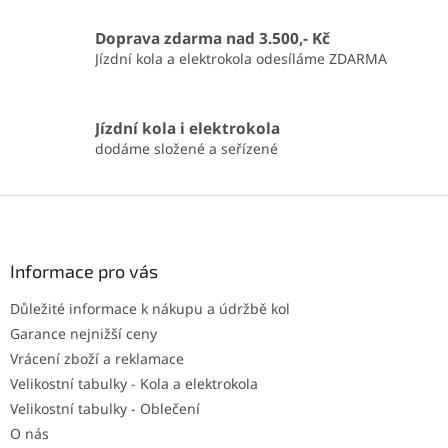
Doprava zdarma nad 3.500,- Kč
Jízdní kola a elektrokola odesíláme ZDARMA
Jízdní kola i elektrokola
dodáme složené a seřízené
Z
á
p
a
Informace pro vás
t
Důležité informace k nákupu a údržbě kol
í
Garance nejnižší ceny
Vrácení zboží a reklamace
Velikostní tabulky - Kola a elektrokola
Velikostní tabulky - Oblečení
O nás