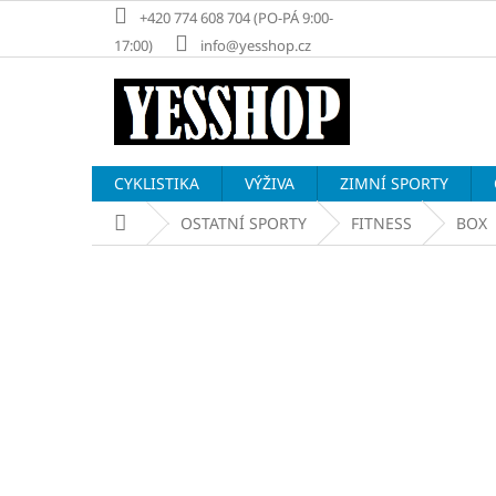
Přejít
+420 774 608 704 (PO-PÁ 9:00-
na
17:00)
info@yesshop.cz
obsah
CYKLISTIKA
VÝŽIVA
ZIMNÍ SPORTY
Domů
OSTATNÍ SPORTY
FITNESS
BOX