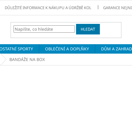
DŮLEŽITÉ INFORMACE K NÁKUPU A ÚDRŽBĚ KOL
GARANCE NEJNI
HLEDAT
OSTATNÍ SPORTY
OBLEČENÍ A DOPLŇKY
DŮM A ZAHRA
BANDÁŽE NA BOX