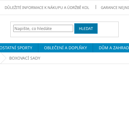
DŮLEŽITÉ INFORMACE K NÁKUPU A ÚDRŽBĚ KOL
GARANCE NEJNI
HLEDAT
OSTATNÍ SPORTY
OBLEČENÍ A DOPLŇKY
DŮM A ZAHRA
BOXOVACÍ SADY