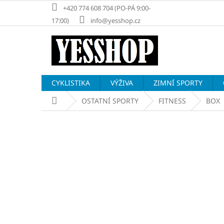
Přejít
+420 774 608 704 (PO-PÁ 9:00-
na
17:00)
info@yesshop.cz
obsah
CYKLISTIKA
VÝŽIVA
ZIMNÍ SPORTY
Domů
OSTATNÍ SPORTY
FITNESS
BOX