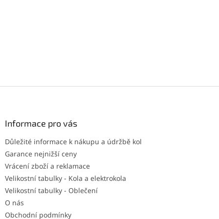
Z
á
p
a
Informace pro vás
t
Důležité informace k nákupu a údržbě kol
í
Garance nejnižší ceny
Vrácení zboží a reklamace
Velikostní tabulky - Kola a elektrokola
Velikostní tabulky - Oblečení
O nás
Obchodní podmínky